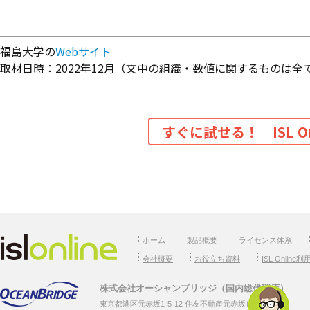
福島大学の
Webサイト
取材日時：2022年12月（文中の組織・数値に関するものは全
すぐに試せる！ ISL 
ホーム
製品概要
ライセンス体系
会社概要
お役立ち資料
ISL Online
株式会社オーシャンブリッジ（国内総代理店）
東京都港区元赤坂1-5-12 住友不動産元赤坂ビル7F